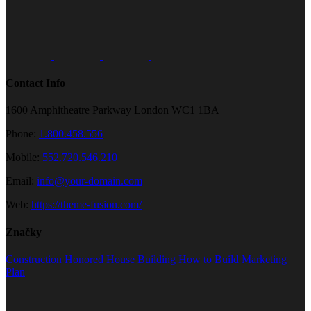
Contact Info
1600 Amphitheatre Parkway London WC1 1BA
Phone:
1.800.458.556
Mobile:
552.720.546.210
Email:
info@your-domain.com
Web:
https://theme-fusion.com/
Značky
Construction
Honored
House Building
How to Build
Marketing
Plan