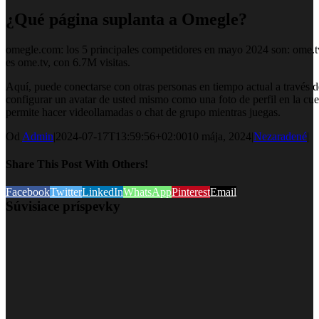
¿Qué página suplanta a Omegle?
omegle.com: los 5 principales competidores en mayo 2024 son: ome.
es ome.tv, con 6.7M visitas.
Aquí, puede conectarse con otras personas en tiempo actual a través d
configurar un avatar de usted mismo como una foto de perfil en la c
permite hacer videollamadas o chat de grupo mientras juegas.
Od
Admin
|
2024-07-17T13:59:56+02:00
10 mája, 2024
|
Nezaradené
|
Share This Post With Others!
Facebook
Twitter
LinkedIn
WhatsApp
Pinterest
Email
Súvisiace príspevky