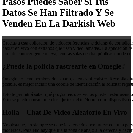
Pasos Puedes Saber Si Tus
Datos Se Han Filtrado Y Se
Venden En La Darkish Web
Gracias a esta aplicación de videoconferencias te dejarás de complica
hablar en vivo con extraños que usan videollamadas. La aplicación te p
hora de conocer gente nueva, tendrás salas de chat públicas donde enc
¿Puede la policía rastrearte en Omegle?
Omegle no tiene nombres de usuario, cuentas ni registro. Recopila dire
posible, es mejor incluir una cookie de identificación al solicitar regist
Esto te permitirá saber qué programas o servicios pueden estar usando
Esto se puede consultar en los ajustes del teléfono u otro dispositivo 
Holla – Chat De Video Aleatorio En Vivo
No obstante, no siempre se tiene la suerte de encontrarse con una per
moderada. Para ello hay que ir a la zona de abajo a la derecha y hace