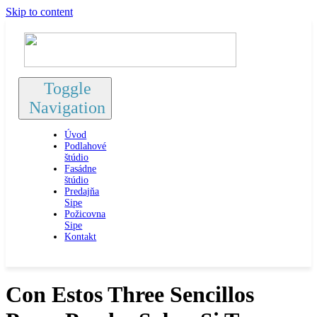
Skip to content
Toggle
Navigation
Úvod
Podlahové
štúdio
Fasádne
štúdio
Predajňa
Sipe
Požicovna
Sipe
Kontakt
Con Estos Three Sencillos