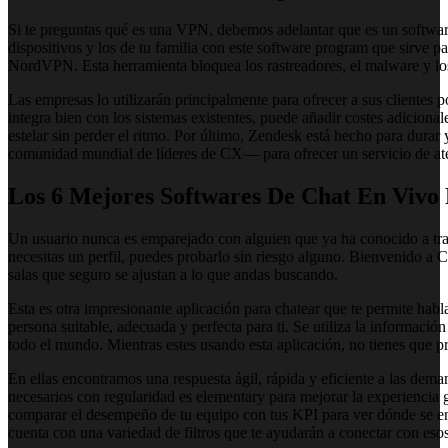
Si te preguntas qué es una VPN, debemos adelantar que es un software 
dispositivos y los de tu familia con este software program que sirve p
NordVPN. Esta herramienta bloquea los rastreadores, el malware y los 
Las empresas lo utilizarán principalmente para ofrecer a sus clientes 
integra bien con los sistemas existentes, puede añadir costes adiciona
estelar sin perder el ritmo. Por último, Zendesk está hecho para dur
comunidad mundial de líderes de CX— para ofrecer un servicio de atenc
Los 6 Mejores Softwares De Chat En Vivo P
Un usuario nunca es emparejado con alguien que ya ha conocido a trav
necesitas un perfil, puedes probarlo sin riesgo alguno. Bienvenido a C
salas que seguro se ajustan a lo que andas buscando.
Esta es otra impresionante aplicación para chatear que te permite habl
persona suitable, adecuada y perfecta para ti. Se utiliza la información
todo el mundo. Mientras estes usando esta aplicación, no tienes que p
En ellas encontramos una respuesta ágil, rápida y eficiente a las dema
necesarios con regularidad es elementary para mejorar la experiencia g
comparar el desempeño de tu equipo con tus KPI para ver dónde se encu
cuenta con una variedad de filtros que te ayudarán a conectar con esos 