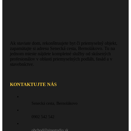
Ak staviate dom, rekonštruujete byt či priemyselný objekt,
zapamätajte si adresu Senecká cesta, Bernolákovo. Tu na
jednom mieste nájdete kompletné služby od skúsených
profesionálov v oblasti priemyselných podláh, fasád a v
stavebníctve.
KONTAKTUJTE NÁS
Senecká cesta, Bernolákovo
0902 542 542
obchod@sipestudio.sk