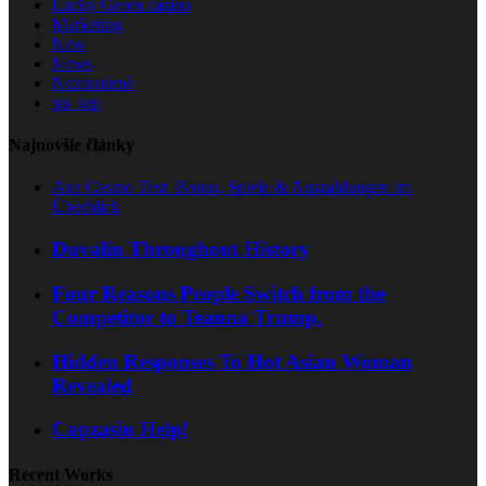
Lucky Green casino
Marketing
New
News
Nezaradené
pu_sep
Najnovšie články
Axe Casino Test: Bonus, Spiele & Auszahlungen im
Überblick
Duvalin Throughout History
Four Reasons People Switch from the
Competitor to Teanna Trump.
Hidden Responses To Hot Asian Woman
Revealed
Capzasin Help!
Recent Works