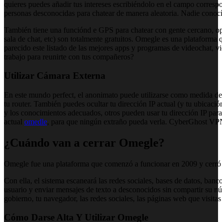
quieres puedes añadir tus intereses escribiéndolo en el campo corresp
personas desconocidas para chatear de manera aleatoria. Nadie conocía
También tiene una funciónd e GPS para chatear con gente cercano, opci
sala de chat, etc) son totalmente gratuitos. Omegle es una plataforma
parecido este listado de las mejores apps y programas de videochat, 
trabajo para reunirte con tus compañeros?
Utilizar Cámara Externa
En este mundo perfect, el anonimato puede utilizarse como medida de s
tu router. También puedes ocultar tu dirección IP actual (y tu ubicac
y los conocimientos adecuados, otros pueden usar tu dirección IP para 
actual
omedle
, para que ningún extraño pueda verla. CyberGhost VPN 
¿Cuándo van a cerrar Omegle?
Omegle fue una plataforma que comenzó a funcionar en 2009 y cerró p
Con ella, el sistema escaneará las redes sociales, bases de datos, banc
usuario y enviar mensajes de texto a desconocidos sin compartir su nú
gobierno, tu navegador, las redes sociales, las páginas web que visita
Cómo Darse Alta Y Utilizar Omegle