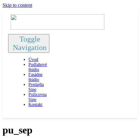
Skip to content
Toggle
Navigation
Úvod
Podlahové
štúdio
Fasádne
štúdio
Predajňa
Sipe
Požicovna
Sipe
Kontakt
pu_sep