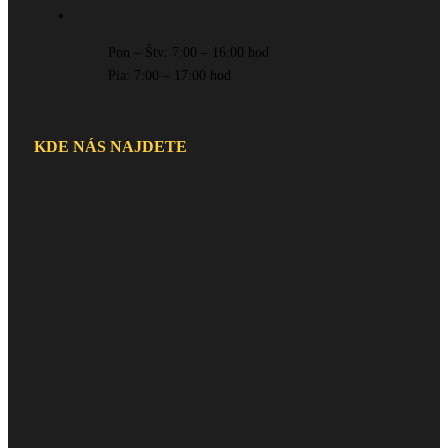
Pon – Štv: 7:00 – 16:00 hod
Pia: 7:00 – 17:00 hod
KDE NÁS NAJDETE