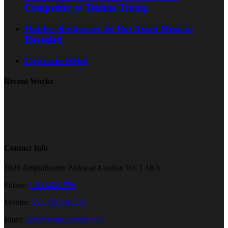
Competitor to Teanna Trump.
Hidden Responses To Hot Asian Woman
Revealed
Capzasin Help!
Recent Works
Contact Info
1600 Amphitheatre Parkway London WC1 1BA
Phone:
1.800.458.556
Mobile:
552.720.546.210
Email:
info@your-domain.com