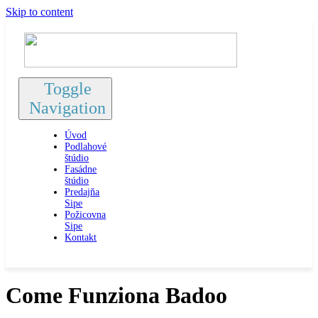
Skip to content
Toggle
Navigation
Úvod
Podlahové
štúdio
Fasádne
štúdio
Predajňa
Sipe
Požicovna
Sipe
Kontakt
Come Funziona Badoo