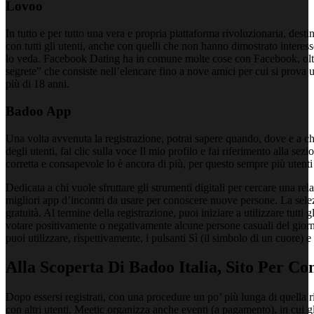
Lovoo
In tutto e per tutto una vera e propria piattaforma rivoluzionaria, dest
con tutti gli utenti, anche con quelli che non hanno dimostrato interess
lo veda. Facebook Dating ha in comune molte cose con Facebook, oltre all
segrete” che consiste nell’elencare fino a nove amici per cui si prova 
più di 18 anni.
Badoo App
Una volta avvenuta la registrazione, potrai sapere quando, dove e a che 
degli utenti, fai clic sulla voce Il mio profilo e fai riferimento alla se
corretta e consapevole lo è ancora di più, per questo sempre più utent
Dedicata a chi vuole sfruttare gli strumenti digitali per cercare una re
migliori app d’incontri da usare per conoscere nuove persone. La selezion
gratuità. Al termine della registrazione, puoi iniziare a utilizzare tutt
votare positivamente o negativamente alcune persone casuali del giorno
puoi utilizzare, rispettivamente, i pulsanti Sì (il simbolo di un cuore) 
Alla Scoperta Di Badoo Italia, Sito Per C
Dopo essersi registrati, con una procedure un po’ più lunga di quella 
con altri utenti. Meetic organizza anche eventi (a pagamento), in cui gl