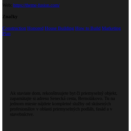
Web:
https://theme-fusion.com/
Značky
Construction
Honored
House Building
How to Build
Marketing
Plan
Ak staviate dom, rekonštruujete byt či priemyselný objekt,
zapamätajte si adresu Senecká cesta, Bernolákovo. Tu na
jednom mieste nájdete kompletné služby od skúsených
profesionálov v oblasti priemyselných podláh, fasád a v
stavebníctve.