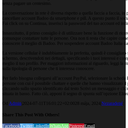
senza pagare un centesimo.
La conversazione in rete è diversa rispetto a quella faccia a faccia, in 
cancellare account Badoo da smartphone e pill. A questo punto il social 
Fai click on su Continua, inserisci la password del tuo account ed infi
Innanzitutto, il primo consiglio è di utilizzare bene la funzione di rice
comunque contattare tutte le persone. Ora non ti resta che capire come 
conoscere il meglio di Badoo. Per sospendere account Badoo Italia da 
La versione cellular è indubbiamente la preferita, quindi è consigliato
schermo, descrivendoti nei dettagli, specificando i tuoi interessi e co
meglio il tuo profilo. Per maggiori informazioni al riguardo, leggi la mi
sulla tipologia di persone che ti interessa conoscere.
Per farlo bisogna collegarsi all’account PayPal, selezionare la scheda
persone con cui è possibile chattare e quelle che hanno visualizzato 
cliccando sullo spazio identificato dal testo Scrivi un messaggio e cli
situata in basso. Fatto ciò, apponi il segno di spunta sull’opzione Elim
Od
Admin
|
2024-07-11T16:01:22+02:00
28 mája, 2024
|
Nezaradené
|
Share This Post With Others!
Facebook
Twitter
LinkedIn
WhatsApp
Pinterest
Email