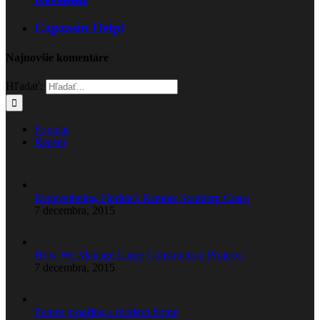
Capzasin Help!
Najnovšie komentáre
Hľadať:
Popular
Recent
Redeveloping Florida’s Remote Southern Coast
7 decembra, 2015
How We Manage Large Construction Projects
7 decembra, 2015
Future proofing a modern home