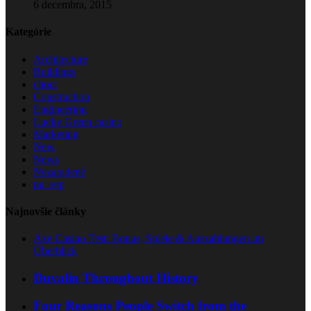
6 decembra, 2015
Kategórie
Architecture
Buildings
choct
Construction
Engineering
Lucky Green casino
Marketing
New
News
Nezaradené
pu_sep
Najnovšie články
Axe Casino Test: Bonus, Spiele & Auszahlungen im
Überblick
Duvalin Throughout History
Four Reasons People Switch from the