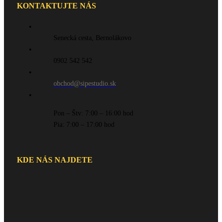
KONTAKTUJTE NÁS
Senecká cesta, Bernolákovo
0902 542 542
obchod@sipestudio.sk
Pon – Štv: 7:00 – 16:00 hod
Pia: 7:00 – 17:00 hod
KDE NÁS NAJDETE