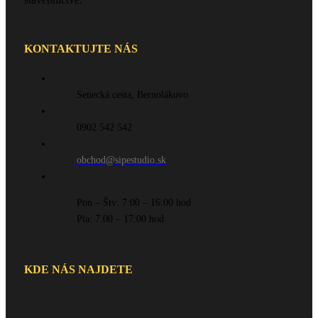
KONTAKTUJTE NÁS
Senecká cesta, Bernolákovo
0902 542 542
obchod@sipestudio.sk
Pon – Štv: 7:00 – 16:00 hod
Pia: 7:00 – 17:00 hod
KDE NÁS NAJDETE