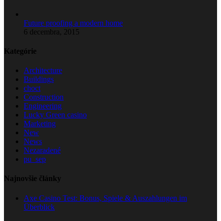
Future proofing a modern home
6 decembra, 2015
Kategórie
Architecture
Buildings
choct
Construction
Engineering
Lucky Green casino
Marketing
New
News
Nezaradené
pu_sep
Najnovšie články
Axe Casino Test: Bonus, Spiele & Auszahlungen im
Überblick