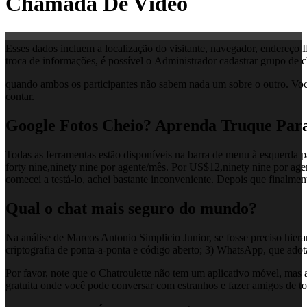
Chamada De Vídeo
Esses dados incluem a localização do visitante, navegador, endereço I
troca de informações, é possível o Administrador cadastrar grupo de c
quando ambos os participantes não sabem nada um sobre o outro. Você
contar.
Google Fotos Cheio? Aprenda Truque Par
Todas as ferramentas estão disponíveis na barra de menu à esquerda p
forty nine,ninety nine por agente/mês. Por US$12,ninety nine por age
comecei a testá-lo, achei bastante inconveniente. Depois que finalme
Qual o chat mais seguro do mundo?
Na análise de Marcos Antonio Simplicio Junior, se fosse preciso hiera
criptografia de ponta-a-ponta e código aberto; 3) WhatsApp, que ado
Por favor, note que o Chatroulette não tem um aplicativo móvel, mas 
gratuita onde você pode conversar com estranhos e fazer amigos de t