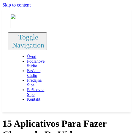
Skip to content
Toggle
Navigation
Úvod
Podlahové
štúdio
Fasádne
štúdio
Predajňa
Sipe
Požicovna
Sipe
Kontakt
15 Aplicativos Para Fazer