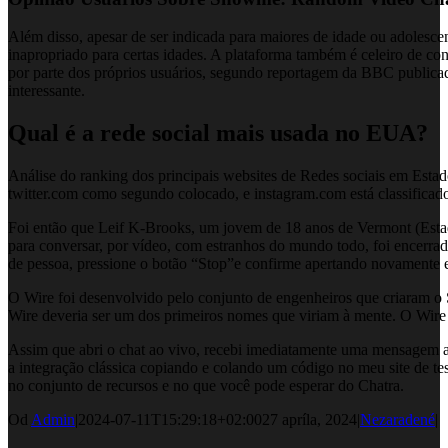
Além disso, apesar de ser indicada para maiores de idade ou adolesce
inapropriado para certas idades. A plataforma também é celeiro de con
por parte dos próprios usuários, segundo reportagem da BBC publicada
interessante.
Qual é a rede social mais usada no EUA?
Análise do ranking dos principais websites de Redes sociais em Esta
twitter.com como segundo colocado, e instagram.com está classificado
Foi então que Leif K-Brooks, um jovem de 18 anos de Vermont (Estad
para conversar, por vídeo, com estranhos do mundo todo, foi encerrad
de pessoa, pressione o botão “Stop”e confirme apertando novamente em 
O Wire foi desenvolvido pelo conjunto de engenheiros que criaram o
Wire deveria ser um dos primeiros nomes que viriam à mente. O Wire 
Assim que abri o chat ao vivo, recebi imediatamente uma mensagem a
a integração clássica copiando e colando um código no meu site de te
no conjunto de recursos e no que você pode esperar do Chatra.
Od
Admin
|
2024-07-11T15:29:18+02:00
27 apríla, 2024
|
Nezaradené
|