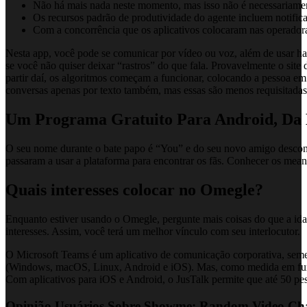
Não há mais nada neste momento, mas isso não é necessariame
Os recursos padrão de produtividade do agente incluem notificaç
Com a concorrência que os aplicativos colocaram nas operador
Nesta app, você pode se comunicar por vídeo ou voz, além de usar has
se você não quiser deixar “rastros” do que fala. Provavelmente o site
partir daí, os algoritmos começam a funcionar, colocando a pessoa e
conversas apenas por texto também, mas essas são menos requisitadas
Um Programa Gratuito Para Android, D
O seu nome durante o bate papo é “You” e do seu novo amigo desconhe
passaram a usar a plataforma para encontrar os fãs. Conhecer os meand
Quais interesses colocar no Omegle?
Enquanto estiver usando o Omegle, pergunte mais coisas do que a idad
interesses. Assim, você terá um melhor vínculo com seu interlocutor.
O Microsoft Teams é um aplicativo de comunicação corporativa, semel
(Windows, macOS, Linux, Android e iOS). Mas, como medida em funçã
Com aplicativos para iOS e Android, o JusTalk permite que até 50 p
Opinião Usuários Sobre Showme: Random Video Cha