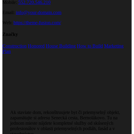
Mobile:
552.720.546.210
Email:
info@your-domain.com
Web:
https://theme-fusion.com/
Značky
Construction
Honored
House Building
How to Build
Marketing
Plan
Ak staviate dom, rekonštruujete byt či priemyselný objekt,
zapamätajte si adresu Senecká cesta, Bernolákovo. Tu na
jednom mieste nájdete kompletné služby od skúsených
profesionálov v oblasti priemyselných podláh, fasád a v
stavebníctve.