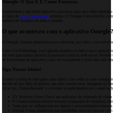
Omegle: O Que É E Como Funciona
Chatrandom é um ótimo aplicativo para bate-papo por vídeo aleatóri
os tipos de
www,omegle.com
recursos. O Omegle é reconhecido como 
milhões de usuários em todo o mundo.
O que aconteceu com o aplicativo Omegle
O Omegle, famosa plataforma para conversar, por vídeo, com estran
Com o GoToMeeting, você agenda reuniões on-line e usa o aplicativo d
em vista que muitas pessoas já possuem conta na rede social. Permite
de ferramentas do aplicativo, para ver exatamente o quão alto está fa
Siga Nossas Ideias!
E esta é a roleta de bate-papo mais típica, com todas as suas vantag
devido ao seu filtro de gênero, que não comete erros. Integrada ao G
clicar em „Videochamada“ e convidar os participantes por e-mail ou h
XV Random Video Chat é um aplicativo de chamada de vídeo 
O Chatra também oferece recursos avançados de relatórios, sem
Tanto que os influenciadores digitais e personalidades famosas 
Omegle é uma plataforma que possibilita conectar pessoas com